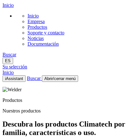
Inicio
Inicio
Empresa
Productos
Soporte y contacto
Noticias
Documentación
Buscar
ES
Su selección
Inicio
Buscar
iAssistant
Abrir/cerrar menú
Inicio
Empresa
Productos
Productos
Soporte y contacto
Nuestros productos
Noticias
Documentación
Descubra los productos Climatech por
ES
familia, características o uso.