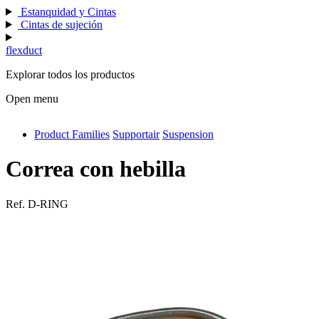
Estanquidad y Cintas
Cintas de sujeción
flexduct
Explorar todos los productos
Open menu
Product Families
Supportair
Suspension
antivib
isolfix
Correa con hebilla
airdiff
Ref.
D-RING
instalduct
supportair
flexduct