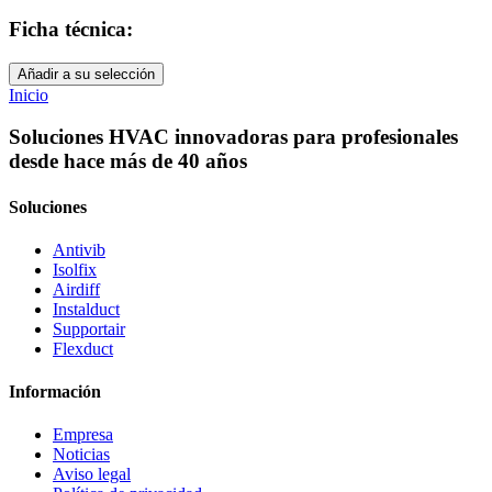
Ficha técnica:
Añadir a su selección
Inicio
Soluciones HVAC innovadoras para profesionales
desde hace más de 40 años
Soluciones
Antivib
Isolfix
Airdiff
Instalduct
Supportair
Flexduct
Información
Empresa
Noticias
Aviso legal