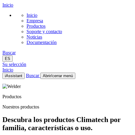
Inicio
Inicio
Empresa
Productos
Soporte y contacto
Noticias
Documentación
Buscar
ES
Su selección
Inicio
Buscar
iAssistant
Abrir/cerrar menú
Inicio
Empresa
Productos
Productos
Soporte y contacto
Nuestros productos
Noticias
Documentación
Descubra los productos Climatech por
ES
familia, características o uso.