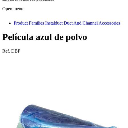
Open menu
Product Families
Instalduct
Duct And Channel Accessories
antivib
isolfix
Película azul de polvo
airdiff
Ref.
DBF
instalduct
supportair
flexduct