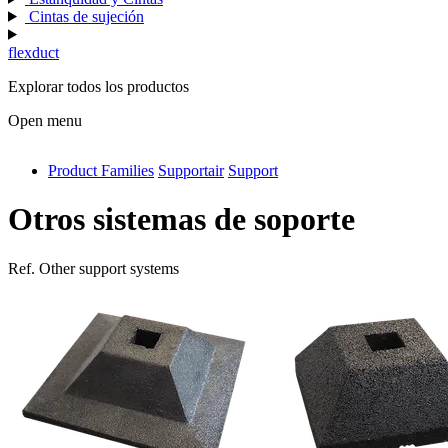
Cintas de sujeción
flexduct
Explorar todos los productos
Open menu
Product Families
Supportair
Support
antivib
isolfix
Otros sistemas de soporte
airdiff
Ref.
Other support systems
instalduct
supportair
flexduct