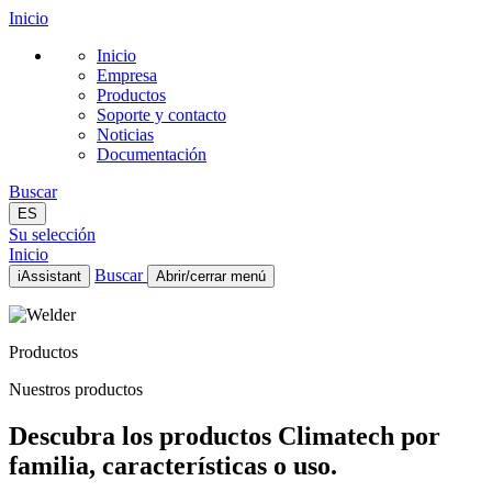
Inicio
Inicio
Empresa
Productos
Soporte y contacto
Noticias
Documentación
Buscar
ES
Su selección
Inicio
Buscar
iAssistant
Abrir/cerrar menú
Inicio
Empresa
Productos
Productos
Soporte y contacto
Nuestros productos
Noticias
Documentación
Descubra los productos Climatech por
ES
familia, características o uso.