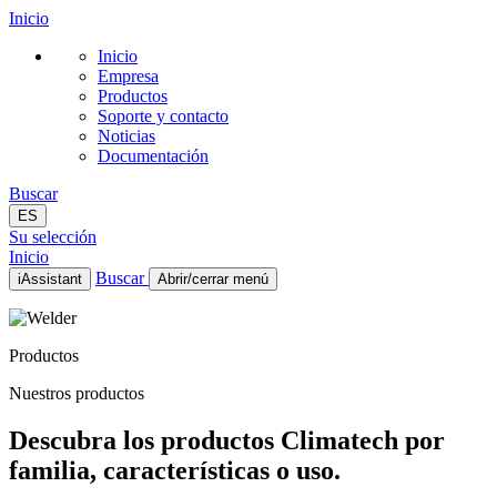
Inicio
Inicio
Empresa
Productos
Soporte y contacto
Noticias
Documentación
Buscar
ES
Su selección
Inicio
Buscar
iAssistant
Abrir/cerrar menú
Inicio
Empresa
Productos
Productos
Soporte y contacto
Nuestros productos
Noticias
Documentación
Descubra los productos Climatech por
ES
familia, características o uso.