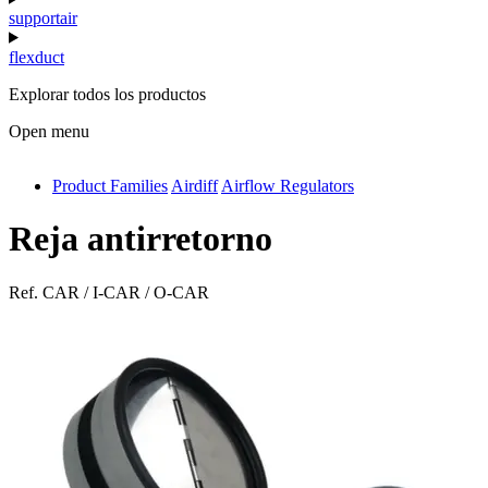
supportair
flexduct
Explorar todos los productos
Open menu
Product Families
Airdiff
Airflow Regulators
antivib
isolfix
Reja antirretorno
airdiff
Ref.
CAR / I-CAR / O-CAR
instalduct
supportair
flexduct