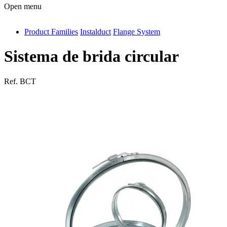
Open menu
Product Families
Instalduct
Flange System
antivib
isolfix
Sistema de brida circular
airdiff
Ref.
BCT
instalduct
supportair
flexduct