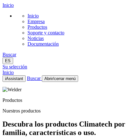
Inicio
Inicio
Empresa
Productos
Soporte y contacto
Noticias
Documentación
Buscar
ES
Su selección
Inicio
Buscar
iAssistant
Abrir/cerrar menú
Inicio
Empresa
Productos
Productos
Soporte y contacto
Nuestros productos
Noticias
Documentación
Descubra los productos Climatech por
ES
familia, características o uso.