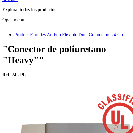
Explorar todos los productos
Open menu
Product Families
Antivib
Flexible Duct Connectors 24 Ga
antivib
isolfix
"Conector de poliuretano
airdiff
"Heavy""
instalduct
Ref.
24 - PU
supportair
flexduct