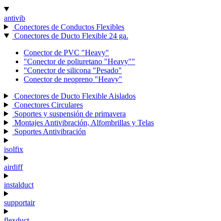
antivib
Conectores de Conductos Flexibles
Conectores de Ducto Flexible 24 ga.
Conector de PVC "Heavy"
"Conector de poliuretano "Heavy""
"Conector de silicona "Pesado"
Conector de neopreno "Heavy"
Conectores de Ducto Flexible Aislados
Conectores Circulares
Soportes y suspensión de primavera
Montajes Antivibración, Alfombrillas y Telas
Soportes Antivibración
isolfix
airdiff
instalduct
supportair
flexduct