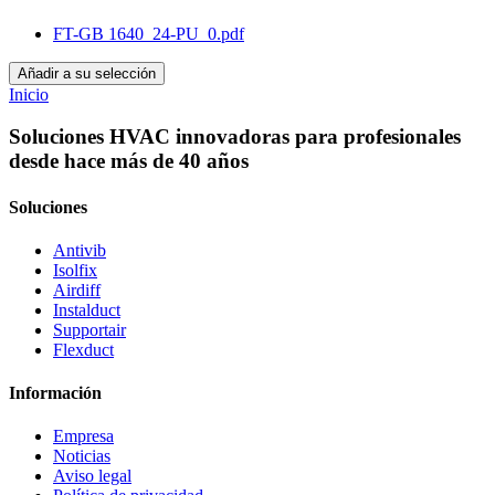
FT-GB 1640_24-PU_0.pdf
Añadir a su selección
Inicio
Soluciones HVAC innovadoras para profesionales
desde hace más de 40 años
Soluciones
Antivib
Isolfix
Airdiff
Instalduct
Supportair
Flexduct
Información
Empresa
Noticias
Aviso legal