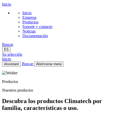
Inicio
Inicio
Empresa
Productos
Soporte y contacto
Noticias
Documentación
Buscar
ES
Su selección
Inicio
Buscar
iAssistant
Abrir/cerrar menú
Inicio
Empresa
Productos
Productos
Soporte y contacto
Nuestros productos
Noticias
Documentación
Descubra los productos Climatech por
ES
familia, características o uso.