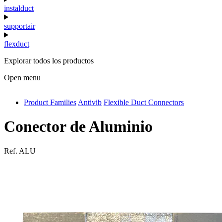
instalduct
supportair
flexduct
Explorar todos los productos
Open menu
Product Families
Antivib
Flexible Duct Connectors
antivib
isolfix
Conector de Aluminio
airdiff
Ref.
ALU
instalduct
supportair
flexduct