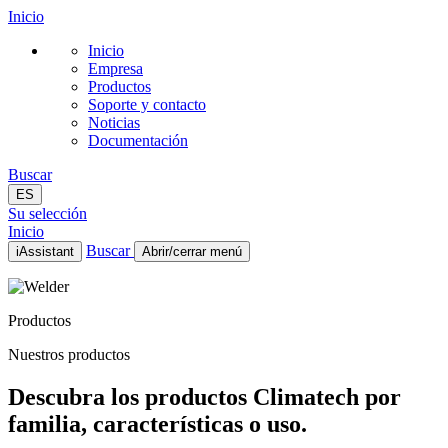
Inicio
Inicio
Empresa
Productos
Soporte y contacto
Noticias
Documentación
Buscar
ES
Su selección
Inicio
Buscar
iAssistant
Abrir/cerrar menú
Inicio
Empresa
Productos
Productos
Soporte y contacto
Nuestros productos
Noticias
Documentación
Descubra los productos Climatech por
ES
familia, características o uso.