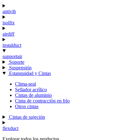
antivib
isolfix
airdiff
instalduct
supportair
Soporte
Suspensión
Estanquidad y Cintas
Clima-seal
Sellador acrílico
Cintas de aluminio
Cinta de contracción en frío
Otros cintas
Cintas de sujeción
flexduct
Explorar todos los productos