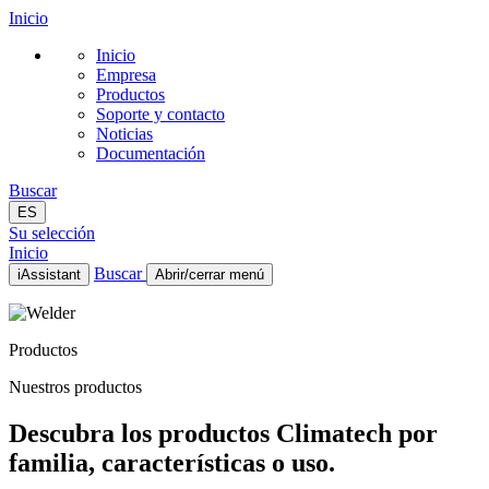
Inicio
Inicio
Empresa
Productos
Soporte y contacto
Noticias
Documentación
Buscar
ES
Su selección
Inicio
Buscar
iAssistant
Abrir/cerrar menú
Inicio
Empresa
Productos
Productos
Soporte y contacto
Nuestros productos
Noticias
Documentación
Descubra los productos Climatech por
ES
familia, características o uso.