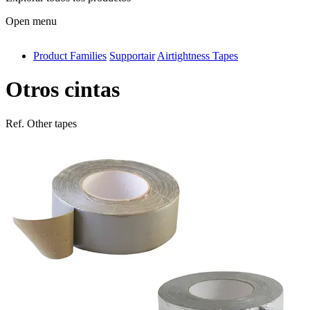
Open menu
Product Families
Supportair
Airtightness Tapes
antivib
isolfix
Otros cintas
airdiff
Ref.
Other tapes
instalduct
supportair
flexduct