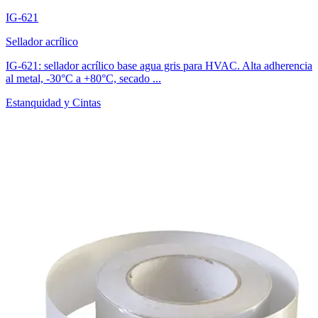
IG-621
Sellador acrílico
IG-621: sellador acrílico base agua gris para HVAC. Alta adherencia
al metal, -30°C a +80°C, secado ...
Estanquidad y Cintas