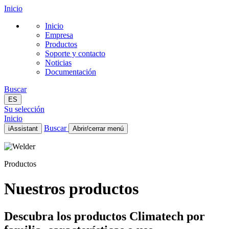
Inicio
Inicio
Empresa
Productos
Soporte y contacto
Noticias
Documentación
Buscar
ES
Su selección
Inicio
Buscar
iAssistant
Abrir/cerrar menú
Inicio
Empresa
Productos
Productos
Soporte y contacto
Noticias
Nuestros productos
Documentación
ES
Descubra los productos Climatech por