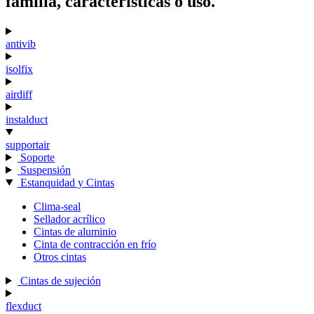
familia, características o uso.
antivib
isolfix
airdiff
instalduct
supportair
Soporte
Suspensión
Estanquidad y Cintas
Clima-seal
Sellador acrílico
Cintas de aluminio
Cinta de contracción en frío
Otros cintas
Cintas de sujeción
flexduct