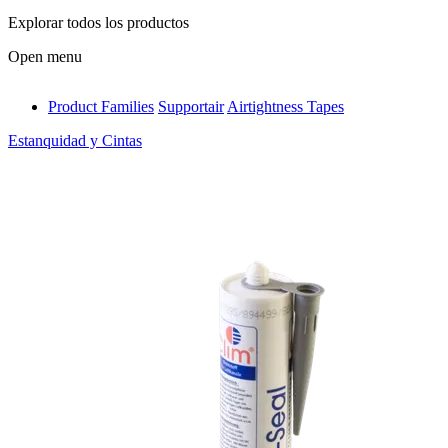
Explorar todos los productos
Open menu
Product Families
Supportair
Airtightness Tapes
antivib
Estanquidad y Cintas
isolfix
airdiff
instalduct
supportair
flexduct