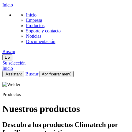
Inicio
Inicio
Empresa
Productos
Soporte y contacto
Noticias
Documentación
Buscar
ES
Su selección
Inicio
Buscar
iAssistant
Abrir/cerrar menú
Inicio
Empresa
Productos
Productos
Soporte y contacto
Noticias
Nuestros productos
Documentación
ES
Descubra los productos Climatech por