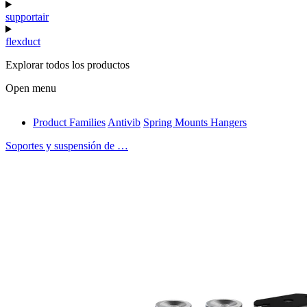
supportair
flexduct
Explorar todos los productos
Open menu
Product Families
Antivib
Spring Mounts Hangers
antivib
Soportes y suspensión de …
isolfix
airdiff
instalduct
supportair
flexduct