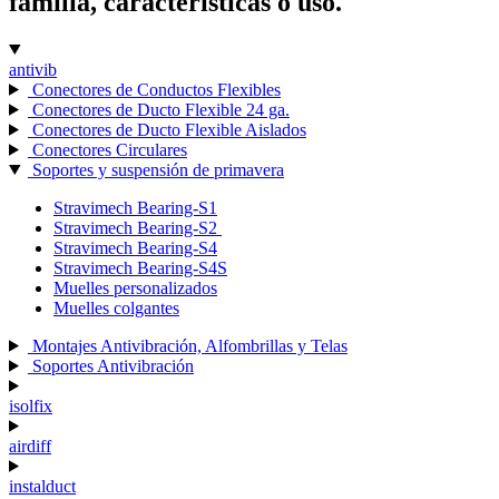
familia, características o uso.
antivib
Conectores de Conductos Flexibles
Conectores de Ducto Flexible 24 ga.
Conectores de Ducto Flexible Aislados
Conectores Circulares
Soportes y suspensión de primavera
Stravimech Bearing-S1
Stravimech Bearing-S2
Stravimech Bearing-S4
Stravimech Bearing-S4S
Muelles personalizados
Muelles colgantes
Montajes Antivibración, Alfombrillas y Telas
Soportes Antivibración
isolfix
airdiff
instalduct