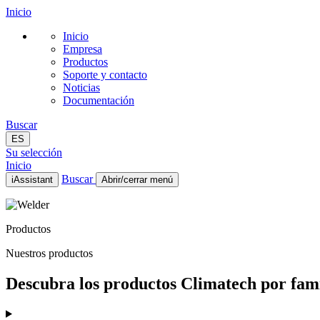
Inicio
Inicio
Empresa
Productos
Soporte y contacto
Noticias
Documentación
Buscar
ES
Su selección
Inicio
Buscar
iAssistant
Abrir/cerrar menú
Inicio
Empresa
Productos
Productos
Soporte y contacto
Nuestros productos
Noticias
Documentación
Descubra los productos Climatech por famil
ES