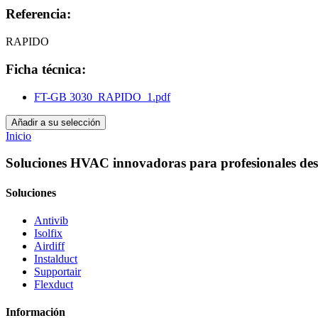
Referencia:
RAPIDO
Ficha técnica:
FT-GB 3030_RAPIDO_1.pdf
Añadir a su selección
Inicio
Soluciones HVAC innovadoras para profesionales des
Soluciones
Antivib
Isolfix
Airdiff
Instalduct
Supportair
Flexduct
Información