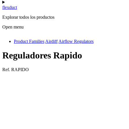
flexduct
Explorar todos los productos
Open menu
Product Families
Airdiff
Airflow Regulators
antivib
isolfix
Reguladores Rapido
airdiff
Ref.
RAPIDO
instalduct
supportair
flexduct