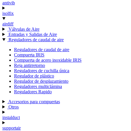
antivib
isolfix
airdiff
Válvulas de Aire
Entradas y Salidas de Aire
Reguladores de caudal de aire
Reguladores de caudal de aire
Compuerta IRIS
Compuerta de acero inoxidable IRIS
Reja antirretorno
Reguladores de cuchilla única
Regulador de plástico
Regulador de desplazamiento
Reguladores multiclámina
Reguladores Rapido
Accesorios para compuertas
Otros
instalduct
supportair