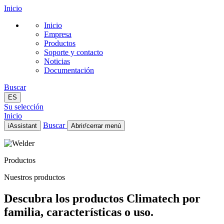
Inicio
Inicio
Empresa
Productos
Soporte y contacto
Noticias
Documentación
Buscar
ES
Su selección
Inicio
Buscar
iAssistant
Abrir/cerrar menú
Inicio
Empresa
Productos
Productos
Soporte y contacto
Nuestros productos
Noticias
Documentación
Descubra los productos Climatech por
ES
familia, características o uso.