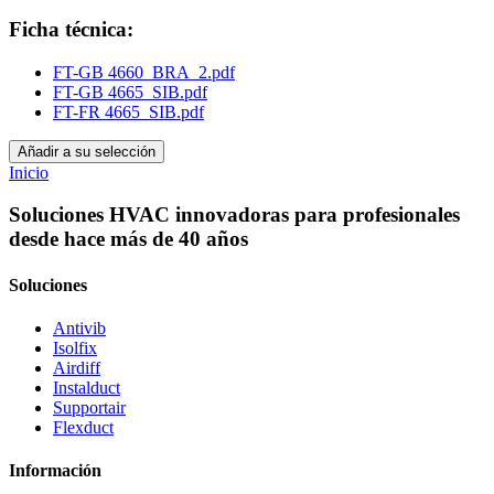
Ficha técnica:
FT-GB 4660_BRA_2.pdf
FT-GB 4665_SIB.pdf
FT-FR 4665_SIB.pdf
Añadir a su selección
Inicio
Soluciones HVAC innovadoras para profesionales
desde hace más de 40 años
Soluciones
Antivib
Isolfix
Airdiff
Instalduct
Supportair
Flexduct
Información