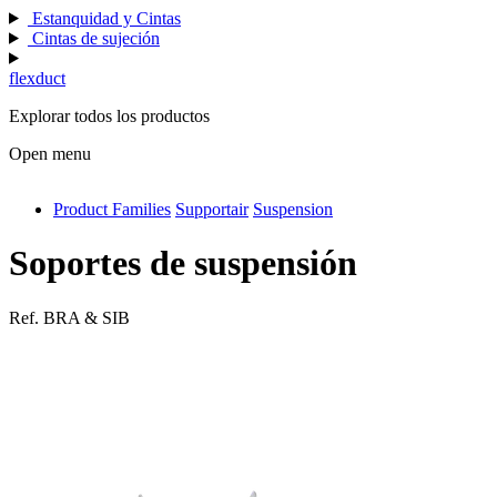
Estanquidad y Cintas
Cintas de sujeción
flexduct
Explorar todos los productos
Open menu
Product Families
Supportair
Suspension
antivib
isolfix
Soportes de suspensión
airdiff
Ref.
BRA & SIB
instalduct
supportair
flexduct