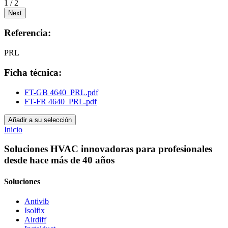
1 / 2
Next
Referencia:
PRL
Ficha técnica:
FT-GB 4640_PRL.pdf
FT-FR 4640_PRL.pdf
Añadir a su selección
Inicio
Soluciones HVAC innovadoras para profesionales
desde hace más de 40 años
Soluciones
Antivib
Isolfix
Airdiff