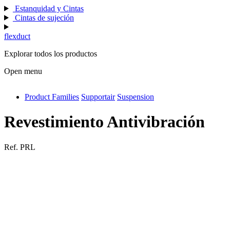
Estanquidad y Cintas
Cintas de sujeción
flexduct
Explorar todos los productos
Open menu
Product Families
Supportair
Suspension
antivib
isolfix
Revestimiento Antivibración
airdiff
Ref.
PRL
instalduct
supportair
flexduct