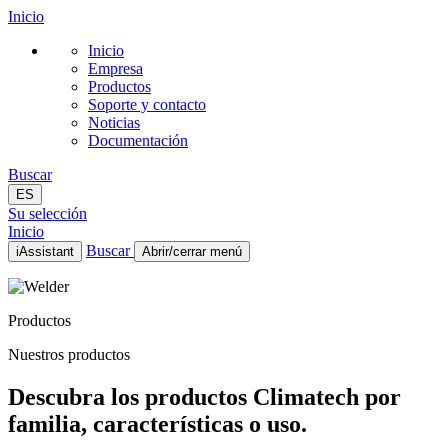
Inicio
Inicio
Empresa
Productos
Soporte y contacto
Noticias
Documentación
Buscar
ES
Su selección
Inicio
Buscar
iAssistant
Abrir/cerrar menú
Inicio
Empresa
Productos
Productos
Soporte y contacto
Nuestros productos
Noticias
Documentación
Descubra los productos Climatech por
ES
familia, características o uso.