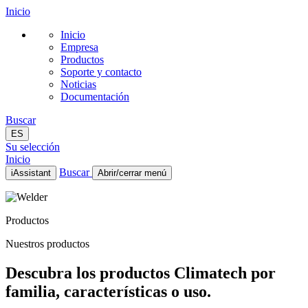
Inicio
Inicio
Empresa
Productos
Soporte y contacto
Noticias
Documentación
Buscar
ES
Su selección
Inicio
Buscar
iAssistant
Abrir/cerrar menú
Inicio
Empresa
Productos
Productos
Soporte y contacto
Nuestros productos
Noticias
Documentación
Descubra los productos Climatech por
ES
familia, características o uso.