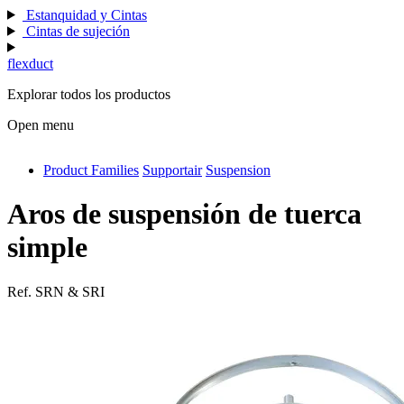
Estanquidad y Cintas
Cintas de sujeción
flexduct
Explorar todos los productos
Open menu
Product Families
Supportair
Suspension
antivib
isolfix
Aros de suspensión de tuerca
airdiff
simple
instalduct
Ref.
SRN & SRI
supportair
flexduct