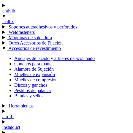
antivib
isolfix
Soportes autoadhesivos y perforados
Weldfasteners
Máquinas de soldadura
Otros Accesorios de Fijación
Accesorios de revestimiento
Anclajes de lazado y alfileres de acolchado
Ganchos para mantas
Alambre de Sujeción
Muelles de expansión
Muelles de compresión
Discos y ganchos
Pestillos de palanca
Bandas y sellos
Herramientas
airdiff
instalduct