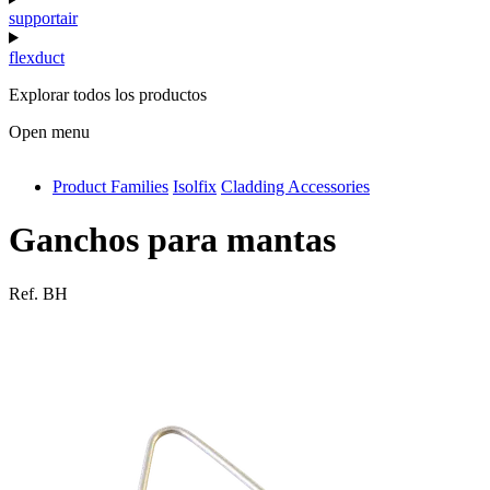
supportair
flexduct
Explorar todos los productos
Open menu
Product Families
Isolfix
Cladding Accessories
antivib
isolfix
Ganchos para mantas
airdiff
Ref.
BH
instalduct
supportair
flexduct