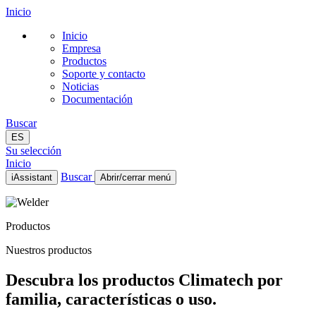
Inicio
Inicio
Empresa
Productos
Soporte y contacto
Noticias
Documentación
Buscar
ES
Su selección
Inicio
Buscar
iAssistant
Abrir/cerrar menú
Inicio
Empresa
Productos
Productos
Soporte y contacto
Nuestros productos
Noticias
Documentación
Descubra los productos Climatech por
ES
familia, características o uso.