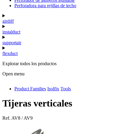
Perforador de agujeros ajustable
Perforadora para rejillas de techo
airdiff
instalduct
supportair
flexduct
Explorar todos los productos
Open menu
Product Families
Isolfix
Tools
antivib
isolfix
Tijeras verticales
airdiff
Ref.
AV8 / AV9
instalduct
supportair