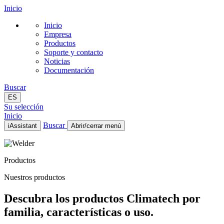
Inicio
Inicio
Empresa
Productos
Soporte y contacto
Noticias
Documentación
Buscar
ES
Su selección
Inicio
Buscar
iAssistant
Abrir/cerrar menú
Inicio
Empresa
Productos
Productos
Soporte y contacto
Nuestros productos
Noticias
Documentación
Descubra los productos Climatech por
ES
familia, características o uso.