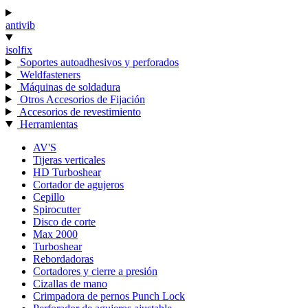
antivib
isolfix
Soportes autoadhesivos y perforados
Weldfasteners
Máquinas de soldadura
Otros Accesorios de Fijación
Accesorios de revestimiento
Herramientas
AV'S
Tijeras verticales
HD Turboshear
Cortador de agujeros
Cepillo
Spirocutter
Disco de corte
Max 2000
Turboshear
Rebordadoras
Cortadores y cierre a presión
Cizallas de mano
Crimpadora de pernos Punch Lock