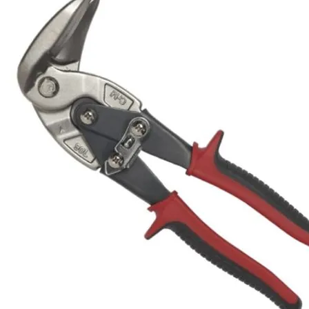
flexduct