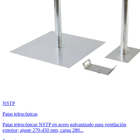
NSTP
Patas telescópicas
Patas telescópicas NSTP en acero galvanizado para ventilación
exterior; ajuste 270-450 mm, carga 280...