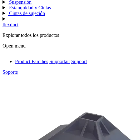
Suspensión
Estanquidad y Cintas
Cintas de sujeción
flexduct
Explorar todos los productos
Open menu
Product Families
Supportair
Support
antivib
Soporte
isolfix
airdiff
instalduct
supportair
flexduct