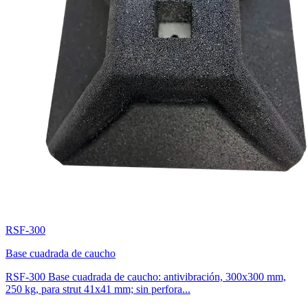
RSF-300
Base cuadrada de caucho
RSF-300 Base cuadrada de caucho: antivibración, 300x300 mm,
250 kg, para strut 41x41 mm; sin perfora...