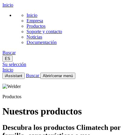
Inicio
Inicio
Empresa
Productos
Soporte y contacto
Noticias
Documentación
Buscar
ES
Su selección
Inicio
Buscar
iAssistant
Abrir/cerrar menú
Inicio
Empresa
Productos
Productos
Soporte y contacto
Noticias
Nuestros productos
Documentación
ES
Descubra los productos Climatech por