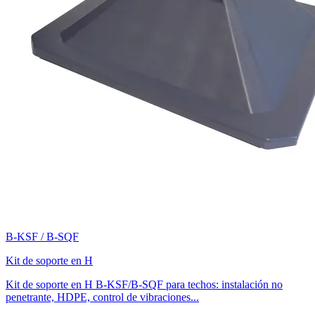
B-KSF / B-SQF
Kit de soporte en H
Kit de soporte en H B-KSF/B-SQF para techos: instalación no
penetrante, HDPE, control de vibraciones...