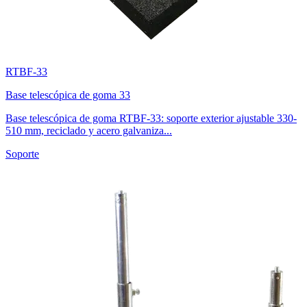
RTBF-33
Base telescópica de goma 33
Base telescópica de goma RTBF-33: soporte exterior ajustable 330-
510 mm, reciclado y acero galvaniza...
Soporte