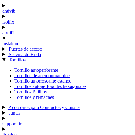
antivib
isolfix
airdiff
instalduct
Puertas de acceso
Sistema de Brida
Tornillos
Tornillo autoperforante
Tornillos de acero inoxidable
Tornillo autorroscante estanco
Tornillos autoperforantes hexagonales
Tornillos Phillips
Tornillos y remaches
Accesorios para Conductos y Canales
Juntas
supportair
flexduct