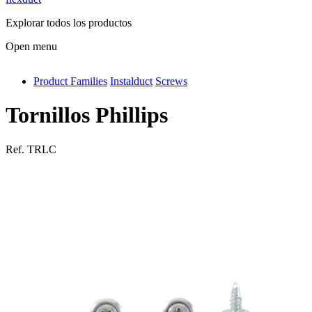
Explorar todos los productos
Open menu
Product Families
Instalduct
Screws
antivib
isolfix
Tornillos Phillips
airdiff
Ref.
TRLC
instalduct
supportair
flexduct