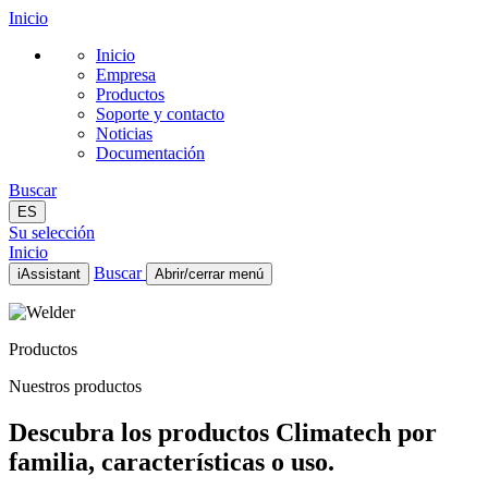
Inicio
Inicio
Empresa
Productos
Soporte y contacto
Noticias
Documentación
Buscar
ES
Su selección
Inicio
Buscar
iAssistant
Abrir/cerrar menú
Inicio
Empresa
Productos
Productos
Soporte y contacto
Nuestros productos
Noticias
Documentación
Descubra los productos Climatech por
ES
familia, características o uso.