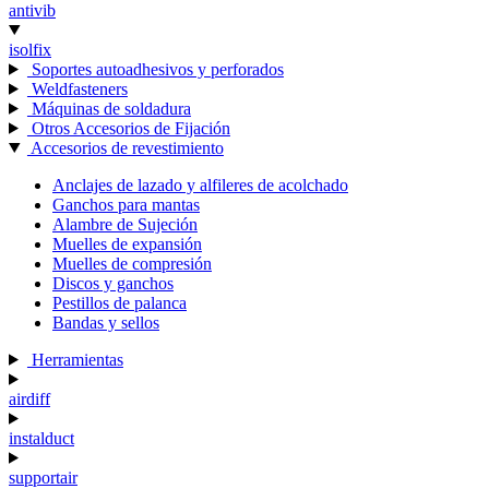
antivib
isolfix
Soportes autoadhesivos y perforados
Weldfasteners
Máquinas de soldadura
Otros Accesorios de Fijación
Accesorios de revestimiento
Anclajes de lazado y alfileres de acolchado
Ganchos para mantas
Alambre de Sujeción
Muelles de expansión
Muelles de compresión
Discos y ganchos
Pestillos de palanca
Bandas y sellos
Herramientas
airdiff
instalduct
supportair