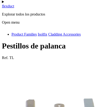
flexduct
Explorar todos los productos
Open menu
Product Families
Isolfix
Cladding Accessories
antivib
isolfix
Pestillos de palanca
airdiff
Ref.
TL
instalduct
supportair
flexduct