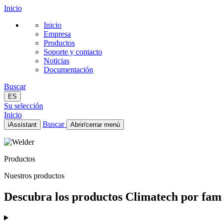
Inicio
Inicio
Empresa
Productos
Soporte y contacto
Noticias
Documentación
Buscar
ES
Su selección
Inicio
Buscar
iAssistant
Abrir/cerrar menú
Inicio
Empresa
Productos
Productos
Soporte y contacto
Nuestros productos
Noticias
Documentación
Descubra los productos Climatech por famil
ES