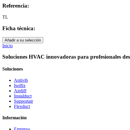
Referencia:
TL
Ficha técnica:
Añadir a su selección
Inicio
Soluciones HVAC innovadoras para profesionales des
Soluciones
Antivib
Isolfix
Airdiff
Instalduct
Supportair
Flexduct
Información
Empresa