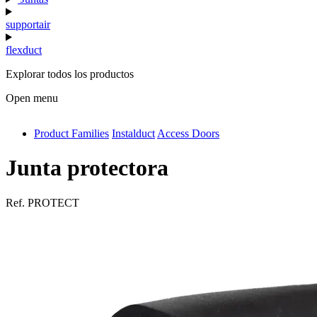
supportair
flexduct
Explorar todos los productos
Open menu
Product Families
Instalduct
Access Doors
antivib
isolfix
Junta protectora
airdiff
Ref.
PROTECT
instalduct
supportair
flexduct