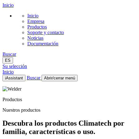
Inicio
Inicio
Empresa
Productos
Soporte y contacto
Noticias
Documentación
Buscar
ES
Su selección
Inicio
Buscar
iAssistant
Abrir/cerrar menú
Inicio
Empresa
Productos
Productos
Soporte y contacto
Nuestros productos
Noticias
Documentación
Descubra los productos Climatech por
ES
familia, características o uso.