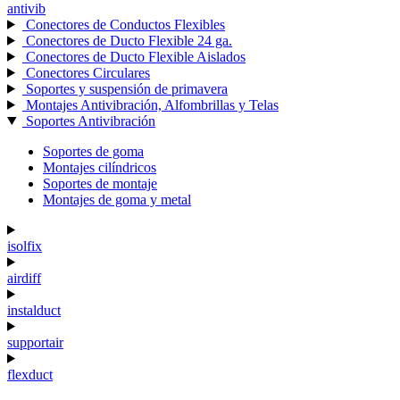
antivib
Conectores de Conductos Flexibles
Conectores de Ducto Flexible 24 ga.
Conectores de Ducto Flexible Aislados
Conectores Circulares
Soportes y suspensión de primavera
Montajes Antivibración, Alfombrillas y Telas
Soportes Antivibración
Soportes de goma
Montajes cilíndricos
Soportes de montaje
Montajes de goma y metal
isolfix
airdiff
instalduct
supportair
flexduct