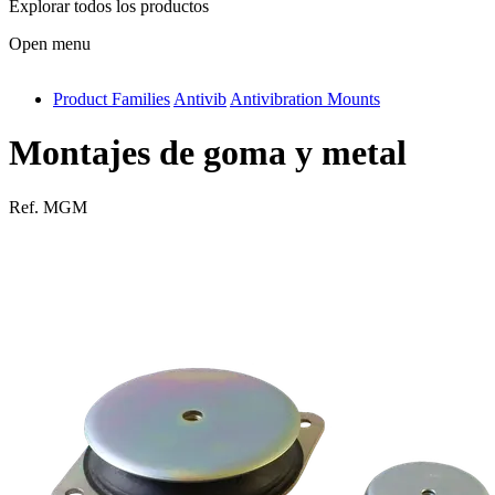
Explorar todos los productos
Open menu
Product Families
Antivib
Antivibration Mounts
antivib
isolfix
Montajes de goma y metal
airdiff
Ref.
MGM
instalduct
supportair
flexduct