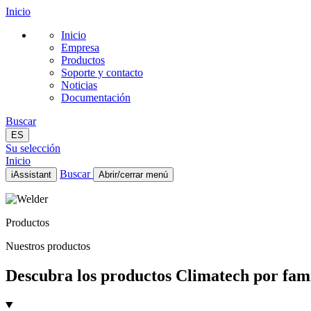
Inicio
Inicio
Empresa
Productos
Soporte y contacto
Noticias
Documentación
Buscar
ES
Su selección
Inicio
Buscar
iAssistant
Abrir/cerrar menú
Inicio
Empresa
Productos
Productos
Soporte y contacto
Nuestros productos
Noticias
Documentación
Descubra los productos Climatech por famil
ES