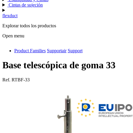
Cintas de sujeción
flexduct
Explorar todos los productos
Open menu
Product Families
Supportair
Support
antivib
isolfix
Base telescópica de goma 33
airdiff
Ref.
RTBF-33
instalduct
supportair
flexduct