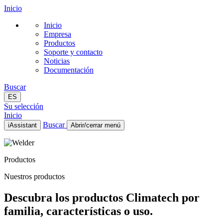
Inicio
Inicio
Empresa
Productos
Soporte y contacto
Noticias
Documentación
Buscar
ES
Su selección
Inicio
Buscar
iAssistant
Abrir/cerrar menú
Inicio
Empresa
Productos
Productos
Soporte y contacto
Nuestros productos
Noticias
Documentación
Descubra los productos Climatech por
ES
familia, características o uso.