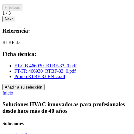
Previous
1 / 3
Next
Referencia:
RTBF-33
Ficha técnica:
FT-GB 466930_RTBF-33_0.pdf
FT-FR 466930_RTBF-33_0.pdf
Promo RTBF-33 EN-c.pdf
Añadir a su selección
Inicio
Soluciones HVAC innovadoras para profesionales
desde hace más de 40 años
Soluciones