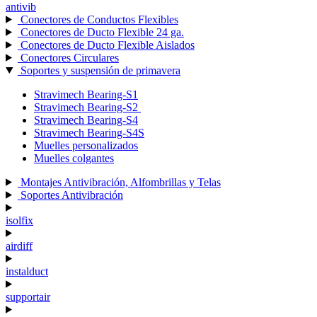
antivib
Conectores de Conductos Flexibles
Conectores de Ducto Flexible 24 ga.
Conectores de Ducto Flexible Aislados
Conectores Circulares
Soportes y suspensión de primavera
Stravimech Bearing-S1
Stravimech Bearing-S2
Stravimech Bearing-S4
Stravimech Bearing-S4S
Muelles personalizados
Muelles colgantes
Montajes Antivibración, Alfombrillas y Telas
Soportes Antivibración
isolfix
airdiff
instalduct
supportair