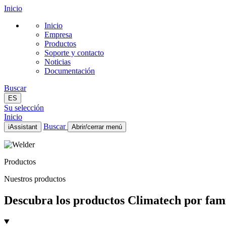
Inicio
Inicio
Empresa
Productos
Soporte y contacto
Noticias
Documentación
Buscar
ES
Su selección
Inicio
Buscar
iAssistant
Abrir/cerrar menú
Inicio
Empresa
Productos
Productos
Soporte y contacto
Nuestros productos
Noticias
Documentación
Descubra los productos Climatech por famil
ES