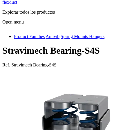
flexduct
Explorar todos los productos
Open menu
Product Families
Antivib
Spring Mounts Hangers
antivib
isolfix
Stravimech Bearing-S4S
airdiff
Ref.
Stravimech Bearing-S4S
instalduct
supportair
flexduct