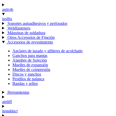
antivib
isolfix
Soportes autoadhesivos y perforados
Weldfasteners
Máquinas de soldadura
Otros Accesorios de Fijación
Accesorios de revestimiento
Anclajes de lazado y alfileres de acolchado
Ganchos para mantas
Alambre de Sujeción
Muelles de expansión
Muelles de compresión
Discos y ganchos
Pestillos de palanca
Bandas y sellos
Herramientas
airdiff
instalduct