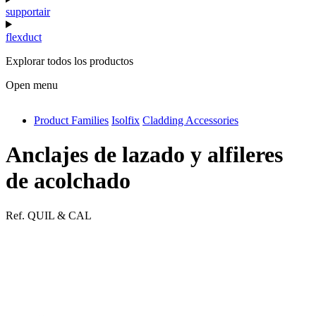
supportair
flexduct
Explorar todos los productos
Open menu
Product Families
Isolfix
Cladding Accessories
antivib
isolfix
Anclajes de lazado y alfileres
airdiff
de acolchado
instalduct
Ref.
QUIL & CAL
supportair
flexduct