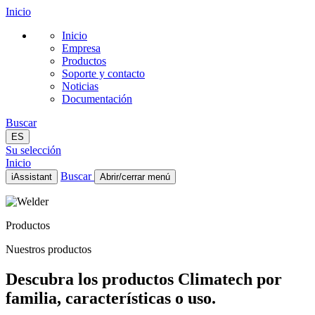
Inicio
Inicio
Empresa
Productos
Soporte y contacto
Noticias
Documentación
Buscar
ES
Su selección
Inicio
Buscar
iAssistant
Abrir/cerrar menú
Inicio
Empresa
Productos
Productos
Soporte y contacto
Nuestros productos
Noticias
Documentación
Descubra los productos Climatech por
ES
familia, características o uso.