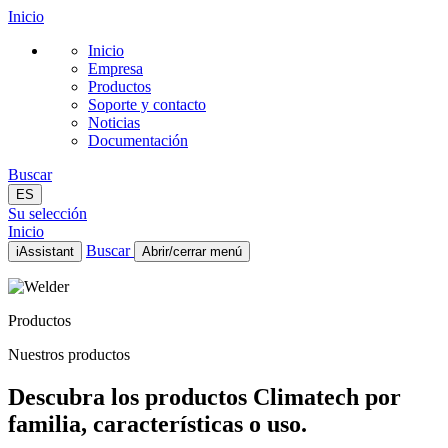
Inicio
Inicio
Empresa
Productos
Soporte y contacto
Noticias
Documentación
Buscar
ES
Su selección
Inicio
Buscar
iAssistant
Abrir/cerrar menú
Inicio
Empresa
Productos
Productos
Soporte y contacto
Nuestros productos
Noticias
Documentación
Descubra los productos Climatech por
ES
familia, características o uso.