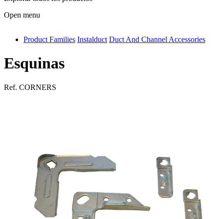
Open menu
Product Families
Instalduct
Duct And Channel Accessories
antivib
isolfix
Esquinas
airdiff
Ref.
CORNERS
instalduct
supportair
flexduct