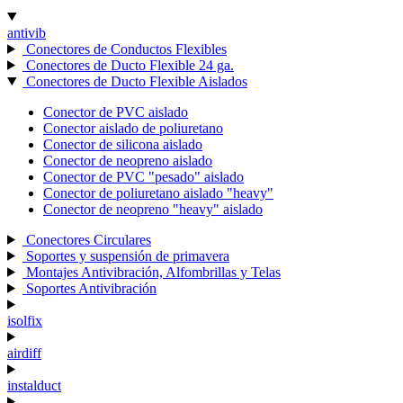
antivib
Conectores de Conductos Flexibles
Conectores de Ducto Flexible 24 ga.
Conectores de Ducto Flexible Aislados
Conector de PVC aislado
Conector aislado de poliuretano
Conector de silicona aislado
Conector de neopreno aislado
Conector de PVC "pesado" aislado
Conector de poliuretano aislado "heavy"
Conector de neopreno "heavy" aislado
Conectores Circulares
Soportes y suspensión de primavera
Montajes Antivibración, Alfombrillas y Telas
Soportes Antivibración
isolfix
airdiff
instalduct