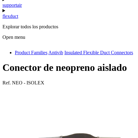
supportair
flexduct
Explorar todos los productos
Open menu
Product Families
Antivib
Insulated Flexible Duct Connectors
antivib
isolfix
Conector de neopreno aislado
airdiff
Ref.
NEO - ISOLEX
instalduct
supportair
flexduct