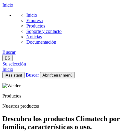
Inicio
Inicio
Empresa
Productos
Soporte y contacto
Noticias
Documentación
Buscar
ES
Su selección
Inicio
Buscar
iAssistant
Abrir/cerrar menú
Inicio
Empresa
Productos
Productos
Soporte y contacto
Nuestros productos
Noticias
Documentación
Descubra los productos Climatech por
ES
familia, características o uso.