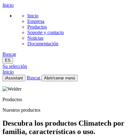
Inicio
Inicio
Empresa
Productos
Soporte y contacto
Noticias
Documentación
Buscar
ES
Su selección
Inicio
Buscar
iAssistant
Abrir/cerrar menú
Inicio
Empresa
Productos
Productos
Soporte y contacto
Nuestros productos
Noticias
Documentación
Descubra los productos Climatech por
ES
familia, características o uso.