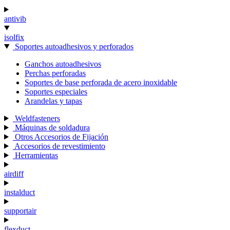
antivib
isolfix
Soportes autoadhesivos y perforados
Ganchos autoadhesivos
Perchas perforadas
Soportes de base perforada de acero inoxidable
Soportes especiales
Arandelas y tapas
Weldfasteners
Máquinas de soldadura
Otros Accesorios de Fijación
Accesorios de revestimiento
Herramientas
airdiff
instalduct
supportair
flexduct