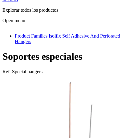
Explorar todos los productos
Open menu
Product Families
Isolfix
Self Adhesive And Perforated
antivib
Hangers
isolfix
Soportes especiales
airdiff
instalduct
Ref.
Special hangers
supportair
flexduct