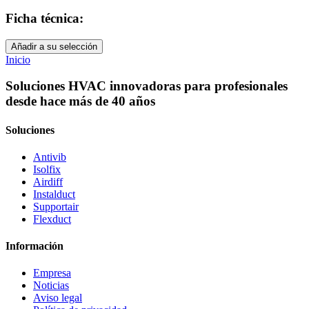
Ficha técnica:
Añadir a su selección
Inicio
Soluciones HVAC innovadoras para profesionales
desde hace más de 40 años
Soluciones
Antivib
Isolfix
Airdiff
Instalduct
Supportair
Flexduct
Información
Empresa
Noticias
Aviso legal