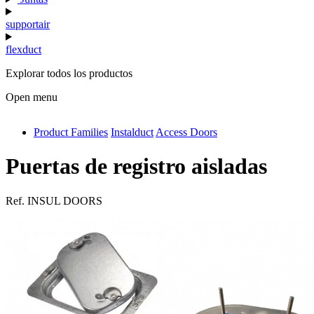
supportair
flexduct
Explorar todos los productos
Open menu
Product Families
Instalduct
Access Doors
antivib
isolfix
Puertas de registro aisladas
airdiff
Ref.
INSUL DOORS
instalduct
supportair
flexduct