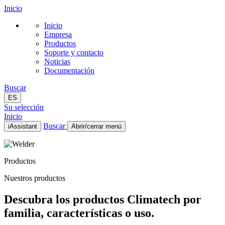
Inicio
Inicio
Empresa
Productos
Soporte y contacto
Noticias
Documentación
Buscar
ES
Su selección
Inicio
Buscar
iAssistant
Abrir/cerrar menú
Inicio
Empresa
Productos
Productos
Soporte y contacto
Nuestros productos
Noticias
Documentación
Descubra los productos Climatech por
ES
familia, características o uso.