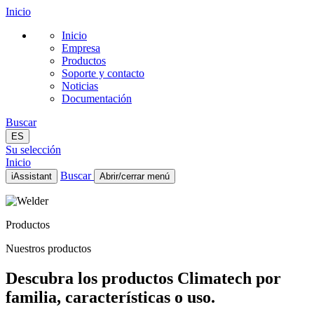
Inicio
Inicio
Empresa
Productos
Soporte y contacto
Noticias
Documentación
Buscar
ES
Su selección
Inicio
Buscar
iAssistant
Abrir/cerrar menú
Inicio
Empresa
Productos
Productos
Soporte y contacto
Nuestros productos
Noticias
Documentación
Descubra los productos Climatech por
ES
familia, características o uso.