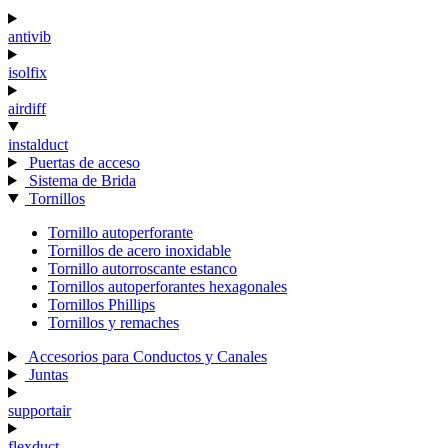
antivib
isolfix
airdiff
instalduct
Puertas de acceso
Sistema de Brida
Tornillos
Tornillo autoperforante
Tornillos de acero inoxidable
Tornillo autorroscante estanco
Tornillos autoperforantes hexagonales
Tornillos Phillips
Tornillos y remaches
Accesorios para Conductos y Canales
Juntas
supportair
flexduct