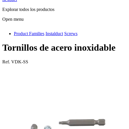
Explorar todos los productos
Open menu
Product Families
Instalduct
Screws
antivib
isolfix
Tornillos de acero inoxidable
airdiff
Ref.
VDK-SS
instalduct
supportair
flexduct