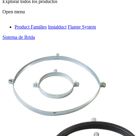
Explorar todos los productos
Open menu
Product Families
Instalduct
Flange System
antivib
Sistema de Brida
isolfix
airdiff
instalduct
supportair
flexduct