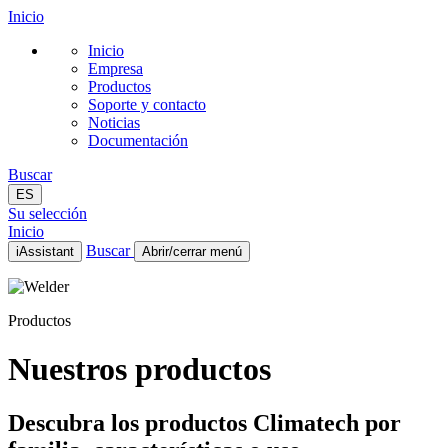
Inicio
Inicio
Empresa
Productos
Soporte y contacto
Noticias
Documentación
Buscar
ES
Su selección
Inicio
Buscar
iAssistant
Abrir/cerrar menú
Inicio
Empresa
Productos
Productos
Soporte y contacto
Noticias
Nuestros productos
Documentación
ES
Descubra los productos Climatech por