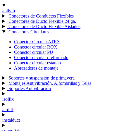
antivib
Conectores de Conductos Flexibles
Conectores de Ducto Flexible 24 ga.
Conectores de Ducto Flexible Aislados
Conectores Circulares
Conector Circular ATEX
Conector circular ROX
Conector circular PU
Conector circular preformado
Conector circular estanco
Abrazaderas de montaje
Soportes y suspensión de primavera
Montajes Antivibración, Alfombrillas y Telas
Soportes Antivibración
isolfix
airdiff
instalduct
supportair