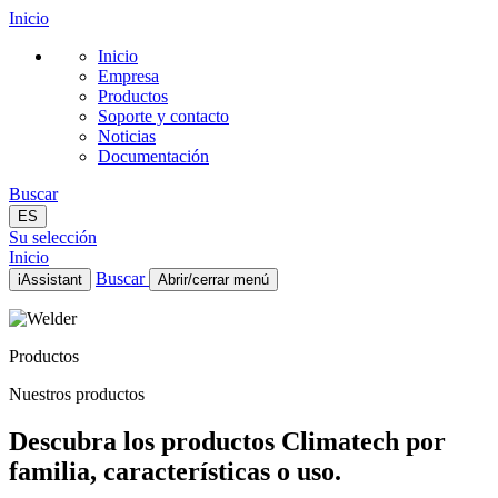
Inicio
Inicio
Empresa
Productos
Soporte y contacto
Noticias
Documentación
Buscar
ES
Su selección
Inicio
Buscar
iAssistant
Abrir/cerrar menú
Inicio
Empresa
Productos
Productos
Soporte y contacto
Nuestros productos
Noticias
Documentación
Descubra los productos Climatech por
ES
familia, características o uso.