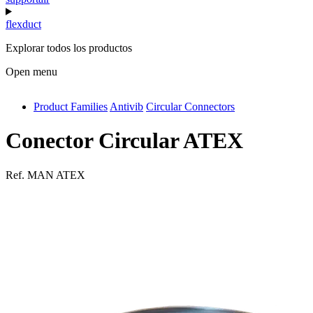
flexduct
Explorar todos los productos
Open menu
Product Families
Antivib
Circular Connectors
antivib
isolfix
Conector Circular ATEX
airdiff
Ref.
MAN ATEX
instalduct
supportair
flexduct