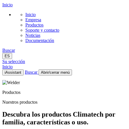
Inicio
Inicio
Empresa
Productos
Soporte y contacto
Noticias
Documentación
Buscar
ES
Su selección
Inicio
Buscar
iAssistant
Abrir/cerrar menú
Inicio
Empresa
Productos
Productos
Soporte y contacto
Nuestros productos
Noticias
Documentación
Descubra los productos Climatech por
ES
familia, características o uso.