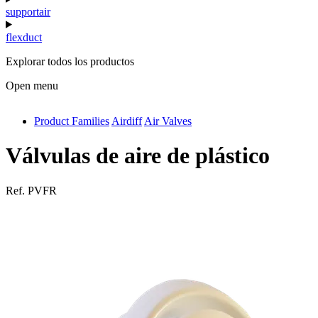
supportair
flexduct
Explorar todos los productos
Open menu
Product Families
Airdiff
Air Valves
antivib
isolfix
Válvulas de aire de plástico
airdiff
Ref.
PVFR
instalduct
supportair
flexduct