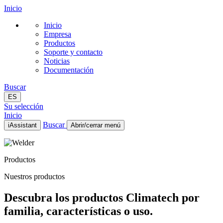
Inicio
Inicio
Empresa
Productos
Soporte y contacto
Noticias
Documentación
Buscar
ES
Su selección
Inicio
Buscar
iAssistant
Abrir/cerrar menú
Inicio
Empresa
Productos
Productos
Soporte y contacto
Nuestros productos
Noticias
Documentación
Descubra los productos Climatech por
ES
familia, características o uso.