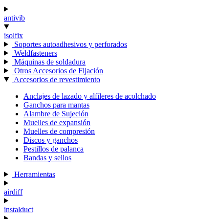
antivib
isolfix
Soportes autoadhesivos y perforados
Weldfasteners
Máquinas de soldadura
Otros Accesorios de Fijación
Accesorios de revestimiento
Anclajes de lazado y alfileres de acolchado
Ganchos para mantas
Alambre de Sujeción
Muelles de expansión
Muelles de compresión
Discos y ganchos
Pestillos de palanca
Bandas y sellos
Herramientas
airdiff
instalduct