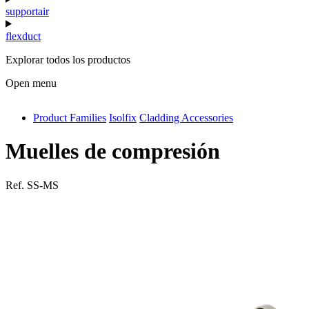
supportair
flexduct
Explorar todos los productos
Open menu
Product Families
Isolfix
Cladding Accessories
antivib
isolfix
Muelles de compresión
airdiff
Ref.
SS-MS
instalduct
supportair
flexduct