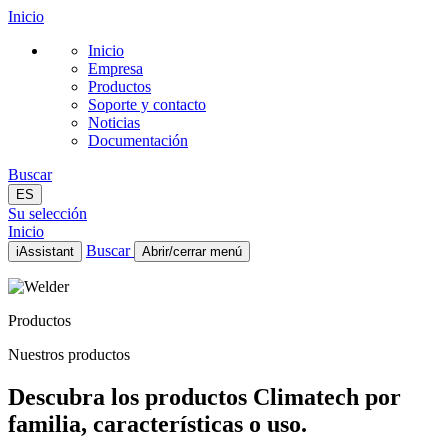
Inicio
Inicio
Empresa
Productos
Soporte y contacto
Noticias
Documentación
Buscar
ES
Su selección
Inicio
Buscar
iAssistant
Abrir/cerrar menú
Inicio
Empresa
Productos
Productos
Soporte y contacto
Nuestros productos
Noticias
Documentación
Descubra los productos Climatech por
ES
familia, características o uso.