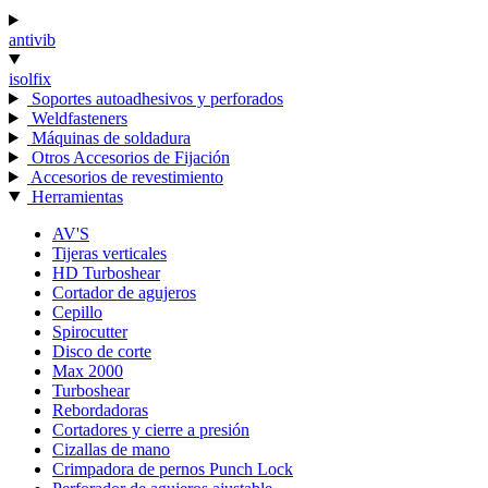
antivib
isolfix
Soportes autoadhesivos y perforados
Weldfasteners
Máquinas de soldadura
Otros Accesorios de Fijación
Accesorios de revestimiento
Herramientas
AV'S
Tijeras verticales
HD Turboshear
Cortador de agujeros
Cepillo
Spirocutter
Disco de corte
Max 2000
Turboshear
Rebordadoras
Cortadores y cierre a presión
Cizallas de mano
Crimpadora de pernos Punch Lock