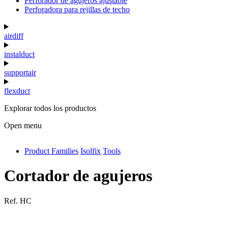
Perforador de agujeros ajustable
Perforadora para rejillas de techo
airdiff
instalduct
supportair
flexduct
Explorar todos los productos
Open menu
Product Families
Isolfix
Tools
antivib
isolfix
Cortador de agujeros
airdiff
Ref.
HC
instalduct
supportair