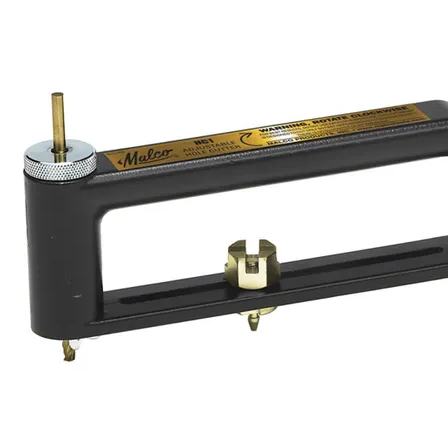
flexduct