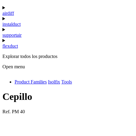
airdiff
instalduct
supportair
flexduct
Explorar todos los productos
Open menu
Product Families
Isolfix
Tools
antivib
isolfix
Cepillo
airdiff
Ref.
PM 40
instalduct
supportair