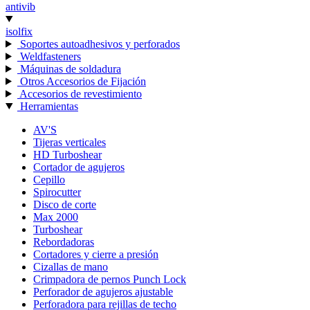
antivib
isolfix
Soportes autoadhesivos y perforados
Weldfasteners
Máquinas de soldadura
Otros Accesorios de Fijación
Accesorios de revestimiento
Herramientas
AV'S
Tijeras verticales
HD Turboshear
Cortador de agujeros
Cepillo
Spirocutter
Disco de corte
Max 2000
Turboshear
Rebordadoras
Cortadores y cierre a presión
Cizallas de mano
Crimpadora de pernos Punch Lock
Perforador de agujeros ajustable
Perforadora para rejillas de techo