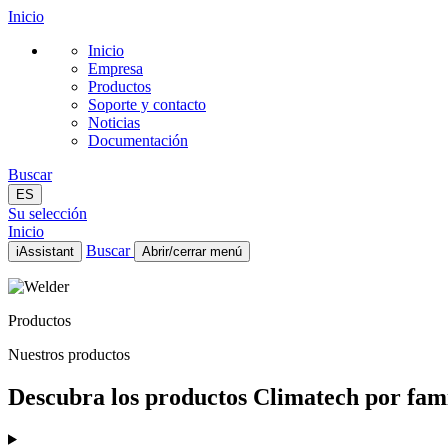
Inicio
Inicio
Empresa
Productos
Soporte y contacto
Noticias
Documentación
Buscar
ES
Su selección
Inicio
Buscar
iAssistant
Abrir/cerrar menú
Inicio
Empresa
Productos
Productos
Soporte y contacto
Nuestros productos
Noticias
Documentación
Descubra los productos Climatech por famil
ES