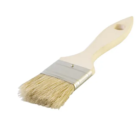
flexduct