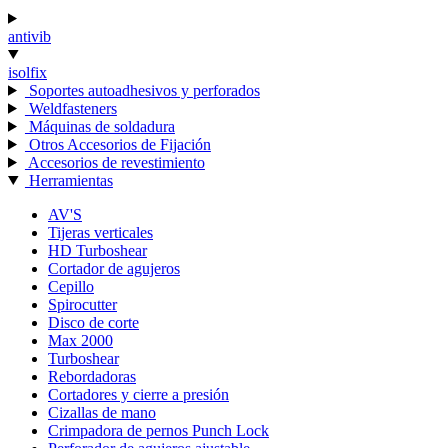
antivib
isolfix
Soportes autoadhesivos y perforados
Weldfasteners
Máquinas de soldadura
Otros Accesorios de Fijación
Accesorios de revestimiento
Herramientas
AV'S
Tijeras verticales
HD Turboshear
Cortador de agujeros
Cepillo
Spirocutter
Disco de corte
Max 2000
Turboshear
Rebordadoras
Cortadores y cierre a presión
Cizallas de mano
Crimpadora de pernos Punch Lock