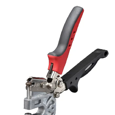
flexduct