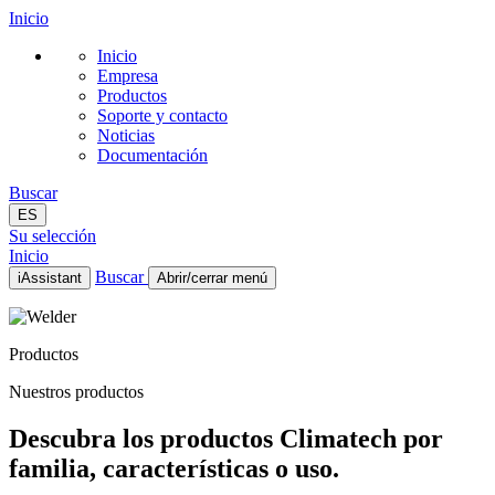
Inicio
Inicio
Empresa
Productos
Soporte y contacto
Noticias
Documentación
Buscar
ES
Su selección
Inicio
Buscar
iAssistant
Abrir/cerrar menú
Inicio
Empresa
Productos
Productos
Soporte y contacto
Nuestros productos
Noticias
Documentación
Descubra los productos Climatech por
ES
familia, características o uso.