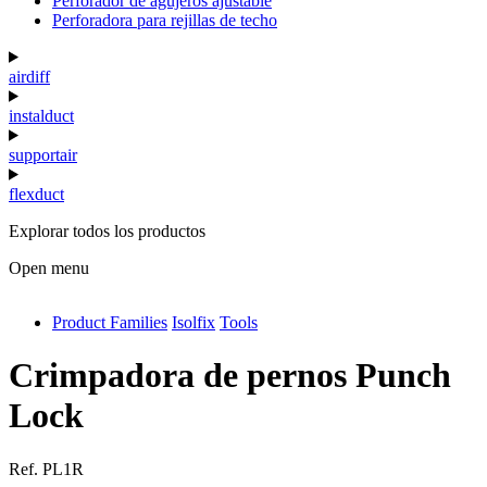
Perforador de agujeros ajustable
Perforadora para rejillas de techo
airdiff
instalduct
supportair
flexduct
Explorar todos los productos
Open menu
Product Families
Isolfix
Tools
antivib
isolfix
Crimpadora de pernos Punch
airdiff
Lock
instalduct
Ref.
PL1R
supportair