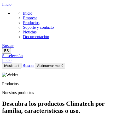
Inicio
Inicio
Empresa
Productos
Soporte y contacto
Noticias
Documentación
Buscar
ES
Su selección
Inicio
Buscar
iAssistant
Abrir/cerrar menú
Inicio
Empresa
Productos
Productos
Soporte y contacto
Nuestros productos
Noticias
Documentación
Descubra los productos Climatech por
ES
familia, características o uso.