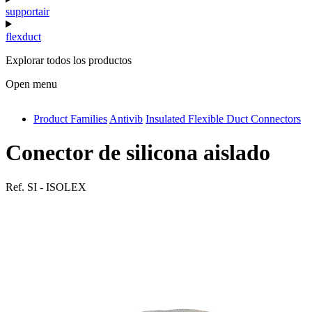
supportair
flexduct
Explorar todos los productos
Open menu
Product Families
Antivib
Insulated Flexible Duct Connectors
antivib
isolfix
Conector de silicona aislado
airdiff
Ref.
SI - ISOLEX
instalduct
supportair
flexduct