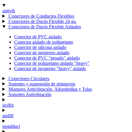
antivib
Conectores de Conductos Flexibles
Conectores de Ducto Flexible 24 ga.
Conectores de Ducto Flexible Aislados
Conector de PVC aislado
Conector aislado de poliuretano
Conector de silicona aislado
Conector de neopreno aislado
Conector de PVC "pesado" aislado
Conector de poliuretano aislado "heavy"
Conector de neopreno "heavy" aislado
Conectores Circulares
Soportes y suspensión de primavera
Montajes Antivibración, Alfombrillas y Telas
Soportes Antivibración
isolfix
airdiff
instalduct