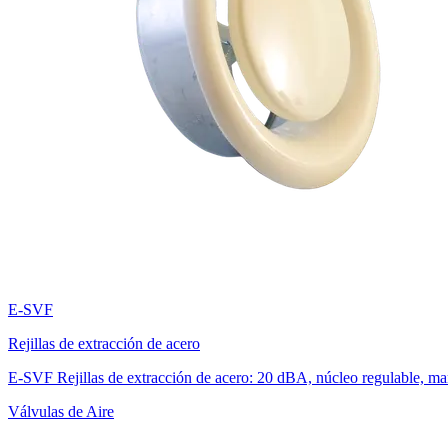
E-SVF
Rejillas de extracción de acero
E-SVF Rejillas de extracción de acero: 20 dBA, núcleo regulable, m
Válvulas de Aire