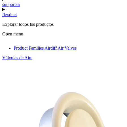
supportair
flexduct
Explorar todos los productos
Open menu
Product Families
Airdiff
Air Valves
antivib
Válvulas de Aire
isolfix
airdiff
instalduct
supportair
flexduct