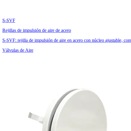
S-SVF
Rejillas de impulsión de aire de acero
S-SVF: rejilla de impulsión de aire en acero con núcleo ajustable, cont
Válvulas de Aire