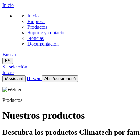
Inicio
Inicio
Empresa
Productos
Soporte y contacto
Noticias
Documentación
Buscar
ES
Su selección
Inicio
Buscar
iAssistant
Abrir/cerrar menú
Inicio
Empresa
Productos
Productos
Soporte y contacto
Noticias
Nuestros productos
Documentación
ES
Descubra los productos Climatech por famil