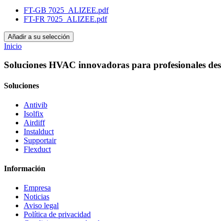
FT-GB 7025_ALIZEE.pdf
FT-FR 7025_ALIZEE.pdf
Añadir a su selección
Inicio
Soluciones HVAC innovadoras para profesionales des
Soluciones
Antivib
Isolfix
Airdiff
Instalduct
Supportair
Flexduct
Información
Empresa
Noticias
Aviso legal
Política de privacidad