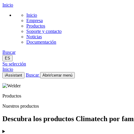
Inicio
Inicio
Empresa
Productos
Soporte y contacto
Noticias
Documentación
Buscar
ES
Su selección
Inicio
Buscar
iAssistant
Abrir/cerrar menú
Inicio
Empresa
Productos
Productos
Soporte y contacto
Nuestros productos
Noticias
Documentación
Descubra los productos Climatech por famil
ES