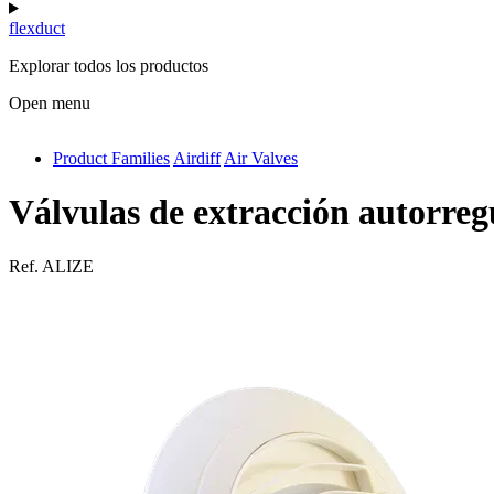
flexduct
Explorar todos los productos
Open menu
Product Families
Airdiff
Air Valves
antivib
isolfix
Válvulas de extracción autorreg
airdiff
Ref.
ALIZE
instalduct
supportair
flexduct