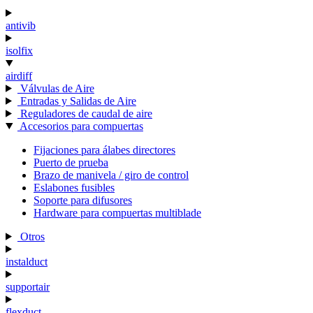
antivib
isolfix
airdiff
Válvulas de Aire
Entradas y Salidas de Aire
Reguladores de caudal de aire
Accesorios para compuertas
Fijaciones para álabes directores
Puerto de prueba
Brazo de manivela / giro de control
Eslabones fusibles
Soporte para difusores
Hardware para compuertas multiblade
Otros
instalduct
supportair
flexduct