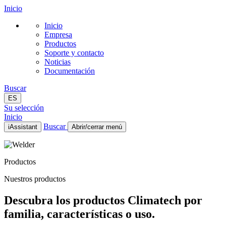
Inicio
Inicio
Empresa
Productos
Soporte y contacto
Noticias
Documentación
Buscar
ES
Su selección
Inicio
Buscar
iAssistant
Abrir/cerrar menú
Inicio
Empresa
Productos
Productos
Soporte y contacto
Nuestros productos
Noticias
Documentación
Descubra los productos Climatech por
ES
familia, características o uso.