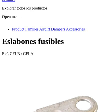
Explorar todos los productos
Open menu
Product Families
Airdiff
Dampers Accessories
antivib
isolfix
Eslabones fusibles
airdiff
Ref.
CFLB / CFLA
instalduct
supportair
flexduct