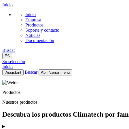
Inicio
Inicio
Empresa
Productos
Soporte y contacto
Noticias
Documentación
Buscar
ES
Su selección
Inicio
Buscar
iAssistant
Abrir/cerrar menú
Inicio
Empresa
Productos
Productos
Soporte y contacto
Nuestros productos
Noticias
Documentación
Descubra los productos Climatech por famil
ES