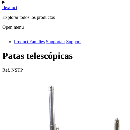
flexduct
Explorar todos los productos
Open menu
Product Families
Supportair
Support
antivib
isolfix
Patas telescópicas
airdiff
Ref.
NSTP
instalduct
supportair
flexduct