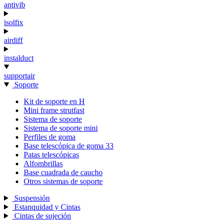
antivib
isolfix
airdiff
instalduct
supportair
Soporte
Kit de soporte en H
Mini frame strutfast
Sistema de soporte
Sistema de soporte mini
Perfiles de goma
Base telescópica de goma 33
Patas telescópicas
Alfombrillas
Base cuadrada de caucho
Otros sistemas de soporte
Suspensión
Estanquidad y Cintas
Cintas de sujeción