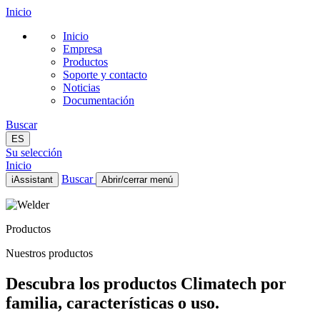
Inicio
Inicio
Empresa
Productos
Soporte y contacto
Noticias
Documentación
Buscar
ES
Su selección
Inicio
Buscar
iAssistant
Abrir/cerrar menú
Inicio
Empresa
Productos
Productos
Soporte y contacto
Nuestros productos
Noticias
Documentación
Descubra los productos Climatech por
ES
familia, características o uso.