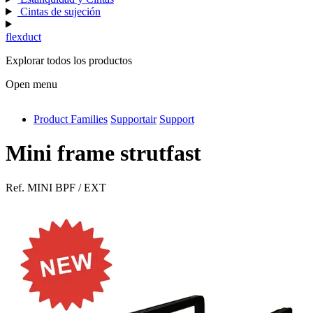
Cintas de sujeción
flexduct
Explorar todos los productos
Open menu
Product Families
Supportair
Support
antivib
isolfix
Mini frame strutfast
airdiff
Ref.
MINI BPF / EXT
instalduct
supportair
flexduct