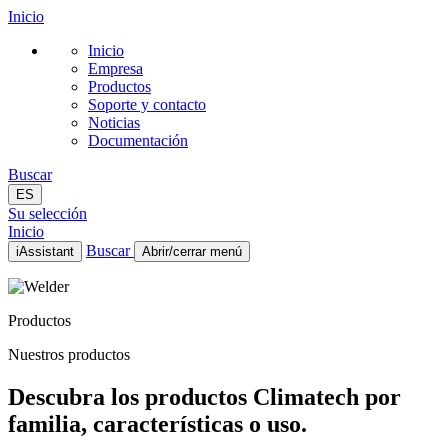
Inicio
Inicio
Empresa
Productos
Soporte y contacto
Noticias
Documentación
Buscar
ES
Su selección
Inicio
Buscar
iAssistant
Abrir/cerrar menú
Inicio
Empresa
Productos
Productos
Soporte y contacto
Nuestros productos
Noticias
Documentación
Descubra los productos Climatech por
ES
familia, características o uso.