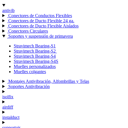
antivib
Conectores de Conductos Flexibles
Conectores de Ducto Flexible 24 ga.
Conectores de Ducto Flexible Aislados
Conectores Circulares
Soportes y suspensión de primavera
Stravimech Bearing-S1
Stravimech Bearing-S2
Stravimech Bearing-S4
Stravimech Bearing-S4S
Muelles personalizados
Muelles colgantes
Montajes Antivibración, Alfombrillas y Telas
Soportes Antivibración
isolfix
airdiff
instalduct
supportair