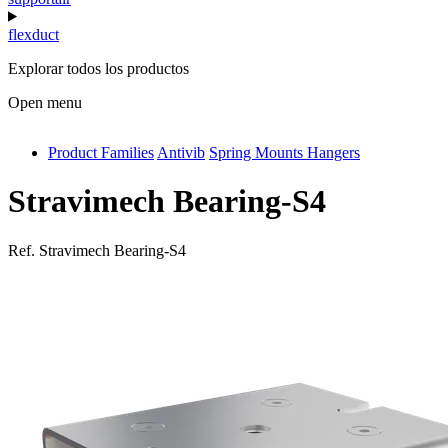
flexduct
Explorar todos los productos
Open menu
Product Families
Antivib
Spring Mounts Hangers
antivib
isolfix
Stravimech Bearing-S4
airdiff
Ref.
Stravimech Bearing-S4
instalduct
supportair
flexduct