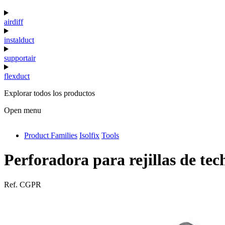
airdiff
instalduct
supportair
flexduct
Explorar todos los productos
Open menu
Product Families
Isolfix
Tools
antivib
isolfix
Perforadora para rejillas de tec
airdiff
Ref.
CGPR
instalduct
supportair