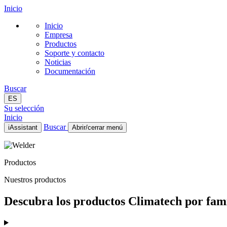
Inicio
Inicio
Empresa
Productos
Soporte y contacto
Noticias
Documentación
Buscar
ES
Su selección
Inicio
Buscar
iAssistant
Abrir/cerrar menú
Inicio
Empresa
Productos
Productos
Soporte y contacto
Nuestros productos
Noticias
Documentación
Descubra los productos Climatech por famil
ES