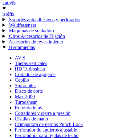
antivib
isolfix
Soportes autoadhesivos y perforados
Weldfasteners
Máquinas de soldadura
Otros Accesorios de Fijación
Accesorios de revestimiento
Herramientas
AV'S
Tijeras verticales
HD Turboshear
Cortador de agujeros
Cepillo
Spirocutter
Disco de corte
Max 2000
Turboshear
Rebordadoras
Cortadores y cierre a presión
Cizallas de mano
Crimpadora de pernos Punch Lock
Perforador de agujeros ajustable
Perforadora para rejillas de techo