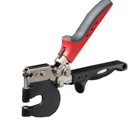
flexduct