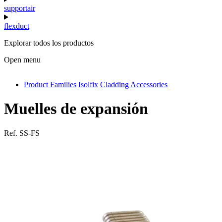
supportair
flexduct
Explorar todos los productos
Open menu
Product Families
Isolfix
Cladding Accessories
antivib
isolfix
Muelles de expansión
airdiff
Ref.
SS-FS
instalduct
supportair
flexduct