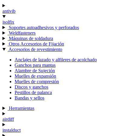
antivib
isolfix
Soportes autoadhesivos y perforados
Weldfasteners
Máquinas de soldadura
Otros Accesorios de Fijación
Accesorios de revestimiento
Anclajes de lazado y alfileres de acolchado
Ganchos para mantas
Alambre de Sujeción
Muelles de expansión
Muelles de compresión
Discos y ganchos
Pestillos de palanca
Bandas y sellos
Herramientas
airdiff
instalduct