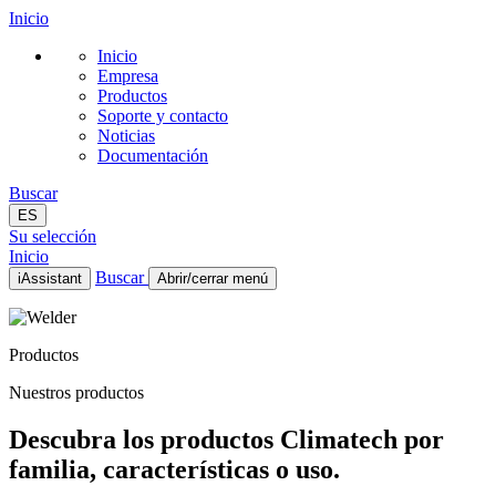
Inicio
Inicio
Empresa
Productos
Soporte y contacto
Noticias
Documentación
Buscar
ES
Su selección
Inicio
Buscar
iAssistant
Abrir/cerrar menú
Inicio
Empresa
Productos
Productos
Soporte y contacto
Nuestros productos
Noticias
Documentación
Descubra los productos Climatech por
ES
familia, características o uso.