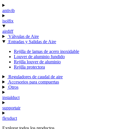
antivib
isolfix
airdiff
Válvulas de Aire
Entradas y Salidas de Aire
Rejilla de lamas de acero inoxidable
Louver de aluminio fundido
Rejilla louver de aluminio
Rejilla protectora
Reguladores de caudal de aire
Accesorios para compuertas
Otros
instalduct
supportair
flexduct
Explorar todos los productos