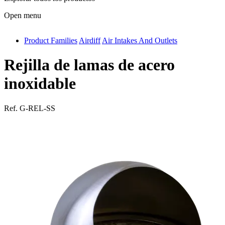
Open menu
Product Families
Airdiff
Air Intakes And Outlets
antivib
isolfix
Rejilla de lamas de acero
airdiff
inoxidable
instalduct
Ref.
G-REL-SS
supportair
flexduct