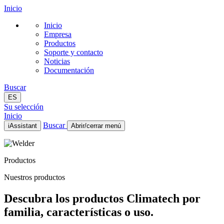
Inicio
Inicio
Empresa
Productos
Soporte y contacto
Noticias
Documentación
Buscar
ES
Su selección
Inicio
Buscar
iAssistant
Abrir/cerrar menú
Inicio
Empresa
Productos
Productos
Soporte y contacto
Nuestros productos
Noticias
Documentación
Descubra los productos Climatech por
ES
familia, características o uso.