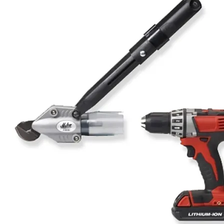
flexduct