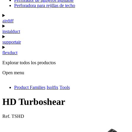
Perforador de agujeros ajustable
Perforadora para rejillas de techo
airdiff
instalduct
supportair
flexduct
Explorar todos los productos
Open menu
Product Families
Isolfix
Tools
antivib
isolfix
HD Turboshear
airdiff
Ref.
TSHD
instalduct
supportair