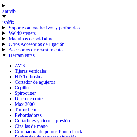
antivib
isolfix
Soportes autoadhesivos y perforados
Weldfasteners
Máquinas de soldadura
Otros Accesorios de Fijación
Accesorios de revestimiento
Herramientas
AV'S
Tijeras verticales
HD Turboshear
Cortador de agujeros
Cepillo
Spirocutter
Disco de corte
Max 2000
Turboshear
Rebordadoras
Cortadores y cierre a presión
Cizallas de mano
Crimpadora de pernos Punch Lock