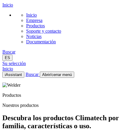
Inicio
Inicio
Empresa
Productos
Soporte y contacto
Noticias
Documentación
Buscar
ES
Su selección
Inicio
Buscar
iAssistant
Abrir/cerrar menú
Inicio
Empresa
Productos
Productos
Soporte y contacto
Nuestros productos
Noticias
Documentación
Descubra los productos Climatech por
ES
familia, características o uso.