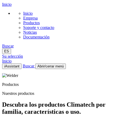
Inicio
Inicio
Empresa
Productos
Soporte y contacto
Noticias
Documentación
Buscar
ES
Su selección
Inicio
Buscar
iAssistant
Abrir/cerrar menú
Inicio
Empresa
Productos
Productos
Soporte y contacto
Nuestros productos
Noticias
Documentación
Descubra los productos Climatech por
ES
familia, características o uso.