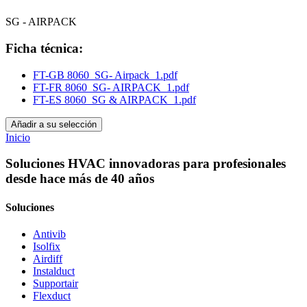
SG - AIRPACK
Ficha técnica:
FT-GB 8060_SG- Airpack_1.pdf
FT-FR 8060_SG- AIRPACK_1.pdf
FT-ES 8060_SG & AIRPACK_1.pdf
Añadir a su selección
Inicio
Soluciones HVAC innovadoras para profesionales
desde hace más de 40 años
Soluciones
Antivib
Isolfix
Airdiff
Instalduct
Supportair
Flexduct