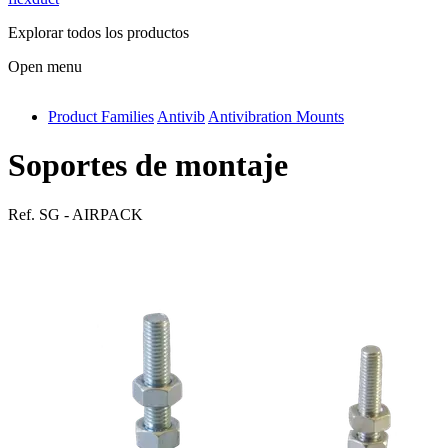
Explorar todos los productos
Open menu
Product Families
Antivib
Antivibration Mounts
antivib
isolfix
Soportes de montaje
airdiff
Ref.
SG - AIRPACK
instalduct
supportair
flexduct