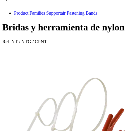
Product Families
Supportair
Fastening Bands
antivib
isolfix
Bridas y herramienta de nylon
airdiff
Ref.
NT / NTG / CPNT
instalduct
supportair
flexduct