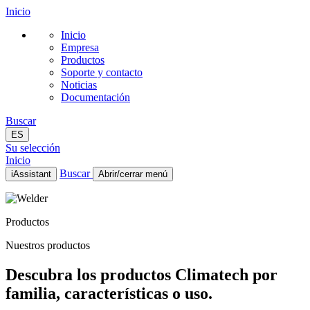
Inicio
Inicio
Empresa
Productos
Soporte y contacto
Noticias
Documentación
Buscar
ES
Su selección
Inicio
Buscar
iAssistant
Abrir/cerrar menú
Inicio
Empresa
Productos
Productos
Soporte y contacto
Nuestros productos
Noticias
Documentación
Descubra los productos Climatech por
ES
familia, características o uso.