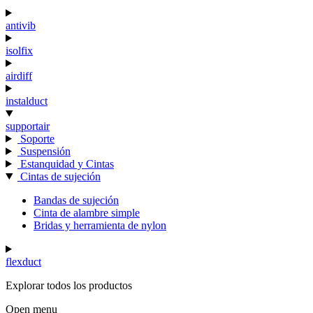
antivib
isolfix
airdiff
instalduct
supportair
Soporte
Suspensión
Estanquidad y Cintas
Cintas de sujeción
Bandas de sujeción
Cinta de alambre simple
Bridas y herramienta de nylon
flexduct
Explorar todos los productos
Open menu