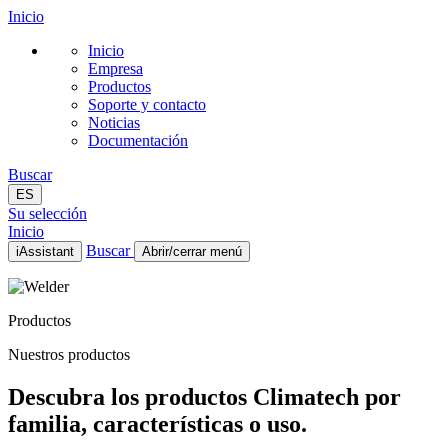
Inicio
Inicio
Empresa
Productos
Soporte y contacto
Noticias
Documentación
Buscar
ES
Su selección
Inicio
Buscar
iAssistant
Abrir/cerrar menú
Inicio
Empresa
Productos
Productos
Soporte y contacto
Nuestros productos
Noticias
Documentación
Descubra los productos Climatech por
ES
familia, características o uso.