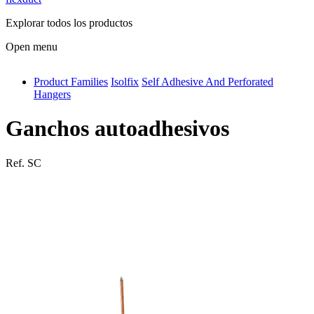
Explorar todos los productos
Open menu
Product Families
Isolfix
Self Adhesive And Perforated
antivib
Hangers
isolfix
Ganchos autoadhesivos
airdiff
instalduct
Ref.
SC
supportair
flexduct