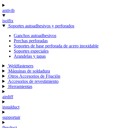
antivib
isolfix
Soportes autoadhesivos y perforados
Ganchos autoadhesivos
Perchas perforadas
Soportes de base perforada de acero inoxidable
Soportes especiales
Arandelas y tapas
Weldfasteners
Máquinas de soldadura
Otros Accesorios de Fijación
Accesorios de revestimiento
Herramientas
airdiff
instalduct
supportair
flexduct