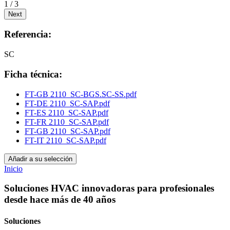
1 / 3
Next
Referencia:
SC
Ficha técnica:
FT-GB 2110_SC-BGS.SC-SS.pdf
FT-DE 2110_SC-SAP.pdf
FT-ES 2110_SC-SAP.pdf
FT-FR 2110_SC-SAP.pdf
FT-GB 2110_SC-SAP.pdf
FT-IT 2110_SC-SAP.pdf
Añadir a su selección
Inicio
Soluciones HVAC innovadoras para profesionales
desde hace más de 40 años
Soluciones